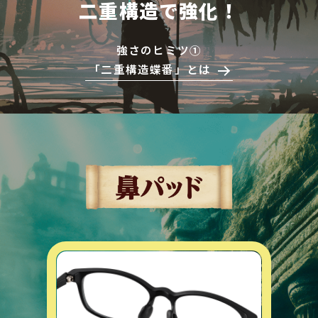
二重構造で強化！
強さのヒミツ①
「二重構造蝶番」とは