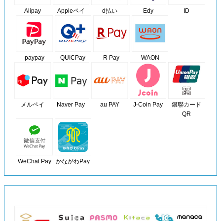
Alipay
Appleペイ
d払い
Edy
ID
paypay
QUICPay
R Pay
WAON
メルペイ
Naver Pay
au PAY
J-Coin Pay
銀聯カード
QR
WeChat Pay
かながわPay