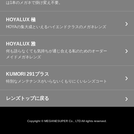
は1本のメガネで掛け変え不要。
HOYALUX 極
›
HOYAの集大成といえるハイエンドクラスのメガネレンズ
HOYALUX 雅
›
何も語らなくても気持ちが通じ合える私のためのオーダー
メイドメガネレンズ
KUMORI 291プラス
›
特別なメンテナンスがいらないくもりにくいレンズコート
›
レンズトップに戻る
Copyright © MEGANESUPER Co., LTD All rights reserved.