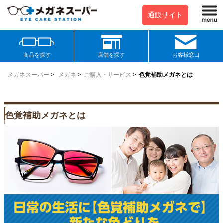
通販サイト
商品を探す
店舗を探す
お客様窓口
メガネスーパー
>
メガネ
>
ご購入・サービス
>
色覚補助メガネとは
色覚補助メガネとは