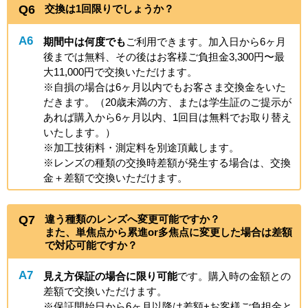
Q6
交換は1回限りでしょうか？
A6
期間中は何度でも
ご利用できます。加入日から6ヶ月
後までは無料、その後はお客様ご負担金3,300円〜最
大11,000円で交換いただけます。
※自損の場合は6ヶ月以内でもお客さま交換金をいた
だきます。（20歳未満の方、または学生証のご提示が
あれば購入から6ヶ月以内、1回目は無料でお取り替え
いたします。）
※加工技術料・測定料を別途頂戴します。
※レンズの種類の交換時差額が発生する場合は、交換
金＋差額で交換いただけます。
Q7
違う種類のレンズへ変更可能ですか？
また、単焦点から累進or多焦点に変更した場合は差額
で対応可能ですか？
A7
見え方保証の場合に限り可能
です。購入時の金額との
差額で交換いただけます。
※保証開始日から6ヶ月以降は差額+お客様ご負担金と