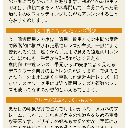
の不調につながることもあります。初めての老眼用メ
ガネは、信頼できるメガネ専門店で、自分に合った最
適なものをフィッティングしながらアレンジすること
をおすすめします。
目と目的に合わせたレンズ選び
今、遠近両用メガネは、遠用、近用とその中間の度数
で段階的に構成された累進レンズが主流。一般によく
使われるのは、遠くから手元まで見える遠近両用レン
ズ。ほかにも、手元から3～5mがよく見える
室内向け中近レンズ、手元から1m先までよく見える
デスクワーク向けの近々レンズがあります。できるこ
となら、外出用に遠くを重視した遠近両用レンズ、細
かいデスクワーク用には近々両用レンズと複数のレン
ズを使いこなすのが想的といえるでしょう。
フレームは疲れにくいものを
見た目の印象だけで選んでしまいがちな、メガネのフ
レーム。しかし、これもメガネの快適さを決める重要
な要素です。デザインの好みも大切ですが、実際にか
けてみて疲れにくいものを選ぶことを心がけましょ