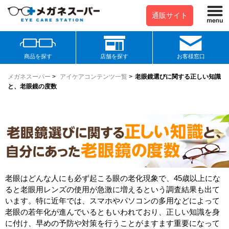
通販サイト
商品を探す
店舗を探す
お客様窓口
メガネスーパー
>
アイケアコンテンツ一覧
>
老眼鏡選びに関する正しい知識
と、老眼鏡の度数
老眼はどんな人にも必ず起こる眼の老化現象で、45歳以上にな
ると老眼用レンズの使用が急激に増えるという調査結果も出て
います。特に近年では、スマホやパソコンの多用などによって
老眼の若年化が進んでいるともいわれており、正しい知識を身
に付け、早めの予防や対策を行うことがますます重要になって