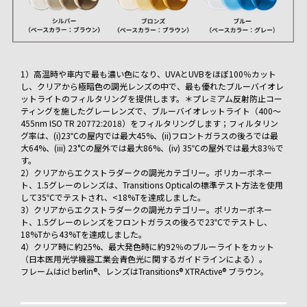
1）高温時や車内で最も濃い色になり、UVAとUVBをほぼ100％カット
し、クリアから極暗色の調光レンズの中で、最も優れたブルーバイオレ
ットライトのフィルタリングを提供します。＊プレミアム反射防止コー
ティングを施したグレーレンズで、ブルーバイオレットライト（400～
455nm ISO TR 20772:2018）をフィルタリングします；フィルタリン
グ率は、(i)23℃の屋内では最大45%、(ii)フロントガラスの後ろでは最
大64%、(iii) 23°Cの屋外では最大86%、(iv) 35℃の屋外では最大83％で
す。
2）クリアからエクストラダークの調光カテゴリー。ポリカーボネー
ト、1.5グレーのレンズは、Transitions Opticalの標準テスト方法を使用
して35℃でテストされ、<18%Tを達成しました。
3）クリアからエクストラダークの調光カテゴリー。ポリカーボネー
ト、1.5グレーのレンズをフロントガラスの後ろで23℃でテストし、
18%Tから43%Tを達成しました。
4）クリア時に約25%、最大発色時に約92％のブルーライトをカット
（日本医用光学機器工業会青色光に関するガイドラインによる）。
フレームはic! berlin®、レンズはTransitions® XTRActive® ブラウン。