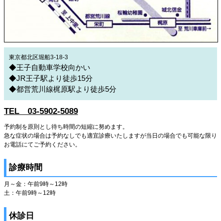
東京都北区堀船3-18-3
◆王子自動車学校向かい
◆JR王子駅より徒歩15分
◆都営荒川線梶原駅より徒歩5分
TEL 03-5902-5089
予約制を原則とし待ち時間の短縮に努めます。
急な症状の場合は予約なしでも適宜診療いたしますが当日の場合でも可能な限り
お電話にてご予約ください。
診療時間
月～金：午前9時～12時
土：午前9時～12時
休診日