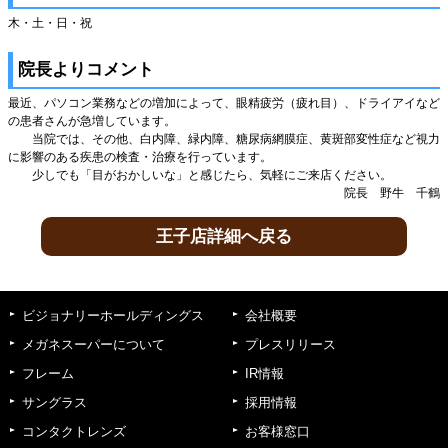
木・土・日・祝
院長よりコメント
最近、パソコン業務などの増加によって、眼精疲労（疲れ目）、ドライアイなど
の患者さんが急増しています。
当院では、その他、白内障、緑内障、糖尿病網膜症、黄斑部変性症など視力
に影響のある疾患の検査・治療を行っています。
少しでも「目がおかしいな」と感じたら、気軽にご来店ください。
院長 野牛 千鶴
王子店詳細へ戻る
ビジョナリーホールディングス
会社概要
メガネスーパーについて
プレスリリース
フレーム
IR情報
サングラス
採用情報
コンタクトレンズ
お客様窓口