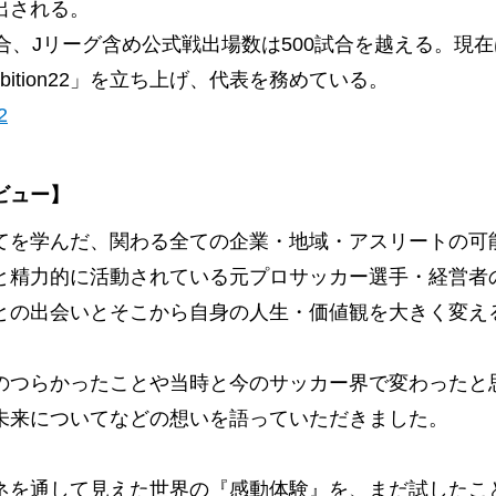
出される。
合、Jリーグ含め公式戦出場数は500試合を越える。現
ition22」を立ち上げ、代表を務めている。
2
ビュー】
てを学んだ、関わる全ての企業・地域・アスリートの可
と精力的に活動されている元プロサッカー選手・経営者
との出会いとそこから自身の人生・価値観を大きく変え
。
のつらかったことや当時と今のサッカー界で変わったと
未来についてなどの想いを語っていただきました。
ネを通して見えた世界の『感動体験』を、まだ試したこ