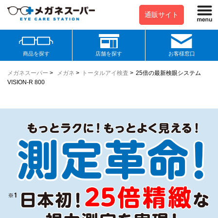
通販サイト
商品を探す
店舗を探す
お客様窓口
メガネスーパー
>
メガネ
>
トータルアイ検査
>
25倍の最新検眼システム
VISION-R 800