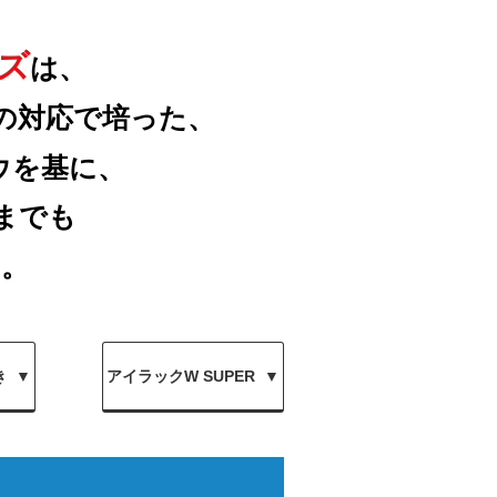
ズ
は、
の対応で培った、
ウを基に、
までも
す。
き
アイラックW SUPER