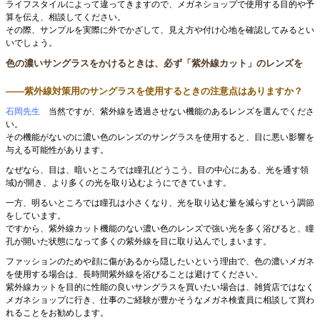
ライフスタイルによって違ってきますので、メガネショップで使用する目的や予
算を伝え、相談してください。
その際、サンプルを実際に外でかざして、見え方や付け心地を確認してみるとい
いでしょう。
色の濃いサングラスをかけるときは、必ず「紫外線カット」のレンズを
――紫外線対策用のサングラスを使用するときの注意点はありますか？
石岡先生
当然ですが、紫外線を透過させない機能のあるレンズを選んでくださ
い。
その機能がないのに濃い色のレンズのサングラスを使用すると、目に悪い影響を
与える可能性があります。
なぜなら、目は、暗いところでは瞳孔(どうこう。目の中心にある、光を通す領
域)が開き、より多くの光を取り込むようにできています。
一方、明るいところでは瞳孔は小さくなり、光を取り込む量を減らすという調節
をしています。
ですから、紫外線カット機能のない濃い色のレンズで強い光を多く浴びると、瞳
孔が開いた状態になって多くの紫外線を目に取り込んでしまいます。
ファッションのためや顔に傷があるから隠したいという理由で、色の濃いメガネ
を使用する場合は、長時間紫外線を浴びることは避けてください。
紫外線カットを目的に性能の良いサングラスを買いたい場合は、雑貨店ではなく
メガネショップに行き、仕事のご経験が豊かそうなメガネ検査員に相談して買わ
れることをお勧めします。