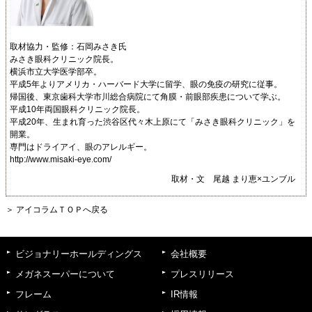
取材協力・監修：石岡みさき氏
みさき眼科クリニック院長。
横浜市立大学医学部卒。
平成5年よりアメリカ・ハーバード大学に留学、眼の免疫の研究に従事。
帰国後、東京歯科大学市川総合病院にて角膜・前眼部疾患について学ぶ。
平成10年両国眼科クリニック院長。
平成20年、生まれ育った渋谷区代々木上原にて「みさき眼科クリニック」を
開業。
専門はドライアイ、眼のアレルギー。
http://www.misaki-eye.com/
取材・文 尾越 まり恵×ユンブル
＞ アイコラムＴＯＰへ戻る
ビジョナリーホールディングス
会社概要
メガネスーパーについて
プレスリリース
フレーム
IR情報