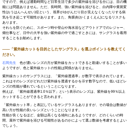
ですので、例えば通勤時間など日常生活で多少の紫外線を浴びる分には、目の機
能には問題ありません。ただ、長時間、強い紫外線を浴びると、白内障や黄斑変
性(おうはんへんせい)症という、視界がゆがんだり目が見えなくなったりする病
気を引き起こす可能性があります。また、角膜炎(かくまくえん)になるリスクも
あります。
それらを防ぐために、スポーツ時や登山や海水浴などアウトドアでのレジャー、
畑仕事など、日中の大半を強い紫外線の中で過ごすときには、サングラスを着用
することをお勧めします。
――「紫外線カットを目的としたサングラス」を選ぶポイントを教えてく
ださい。
石岡先生
色が濃いレンズの方が紫外線をカットできると勘違いすることが多い
ようですが、
色と紫外線カットの性能は関係がありません。
紫外線カットのサングラスには、「紫外線透過率」が数字で表示されています。
これはそのレンズがどれだけ紫外線を透過するかを示す数字なので、低いほどレ
ンズの性能が優れているということになります。
例えば、「紫外線透過率1.0％以下」という表示のレンズは、紫外線を99％以上
カットすることができると言われます。
「紫外線カット率」と表記しているサングラスもありますが、その場合は数値が
高い方が性能の良いレンズということになります。
性能が良くなるほど、金額は高くなる傾向にあるようですが、どのくらいの時
間、屋外で紫外線を浴びる可能性があるのかによって選ぶ数値を考慮するとよい
でしょう。