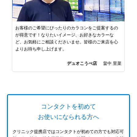
ンタクトの「見え方のプロ」です。見え方
お客様のご希望にぴっ
相談なんでも承っております！皆様の眼の
が得意です！なりたい
に向き合わせていただきますので、ぜひ足
ど、お気軽にご相談く
ださいませ！
よりお待ち申し上げま
AOKI仙台泉店
髙舘 健悟
コンタクトを初めて
お使いになられる方へ
クリニック提携店ではコンタクトが初めての方でも対応可