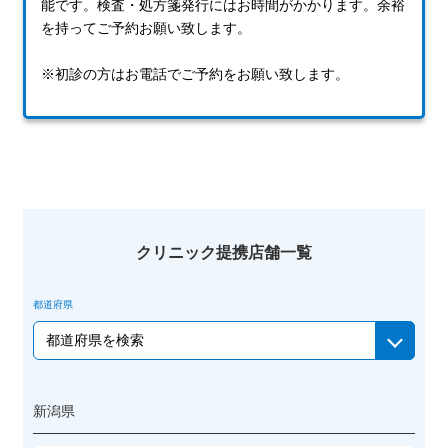
認したい、カラーが選べない、そんな時は
能です。
検査・処方箋発行にはお時間がかかります。余裕
ください！皆さんのお買い物時間を楽しく
を持ってご予約お願い致します。
す！スムーズにお買い求め頂けますのでお
時間やお帰りの際にも是非お立ち寄りくだ
※初診の方はお電話でご予約をお願い致します。
新橋駅前SL広場店
長﨑 芽依
クリニック提携店舗一覧
都道府県
新潟県