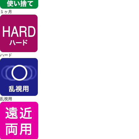
１ヶ月
ハード
乱視用