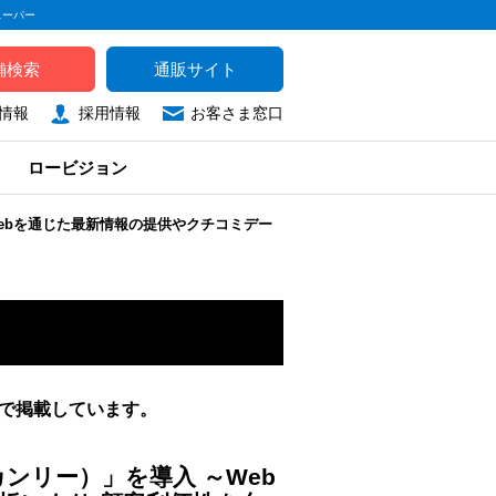
スーパー
舗検索
通販サイト
情報
採用情報
お客さま窓口
ロービジョン
～Webを通じた最新情報の提供やクチコミデー
タで掲載しています。
（カンリー）」を導入 ～Web