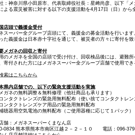
社：神奈川県小田原市、代表取締役社長：星﨑尚彦、以下「メ
による震災被害に対する以下の支援活動を4月17日（日）から
国店頭で義援金受付
ネスーパー全グループ店頭にて、義援金の募金活動を行います
った義援金は日本赤十字社を通じて、被災者の方々に寄付を致
要メガネの回収と寄付
用のメガネを全国の店頭で受け付け、回収検品後には、避難所
、寄付された方にはメガネスーパー全グループ店舗で使用でき
検索はこちらから
本県内店舗での、以下の緊急支援活動を実施
メガネの無料調整＆無料修理（他社商品も承ります）
コンタクトレンズの緊急用無料配布（使い捨てコンタクトレン
コンタクトレンズケア用品の緊急用無料配布
補聴器用空気電池の無料配布（ご使用器種に応じて１パック）
店舗：メガネスーパーくまなん店
60-0834 熊本県熊本市南区江越２－２－１０ 電話：096-379-
なん店店舗詳細はこちらから