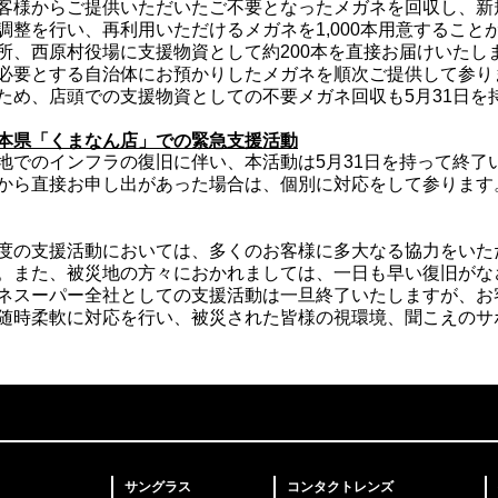
様からご提供いただいたご不要となったメガネを回収し、新
調整を行い、再利用いただけるメガネを1,000本用意するこ
所、西原村役場に支援物資として約200本を直接お届けいたし
必要とする自治体にお預かりしたメガネを順次ご提供して参り
ため、店頭での支援物資としての不要メガネ回収も5月31日を
本県「くまなん店」での緊急支援活動
地でのインフラの復旧に伴い、本活動は5月31日を持って終了
から直接お申し出があった場合は、個別に対応をして参ります
度の支援活動においては、多くのお客様に多大なる協力をいた
。また、被災地の方々におかれましては、一日も早い復旧がな
ネスーパー全社としての支援活動は一旦終了いたしますが、お
随時柔軟に対応を行い、被災された皆様の視環境、聞こえのサ
サングラス
コンタクトレンズ