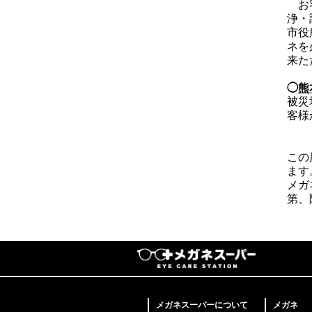
お客
浄・
市役
ネを
来た
◯
熊
被災
客様
この
ます
メガ
第、
メガネスーパーについて
メガネ