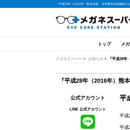
『平成28年（2016年）熊本地震』 災害緊急支援開始の
トップ
メガ
メガネスーパー
>
お知らせ
>
『平成28年
『平成28年（2016年）
平
公式アカウント
LINE 公式アカウント
平成
平成