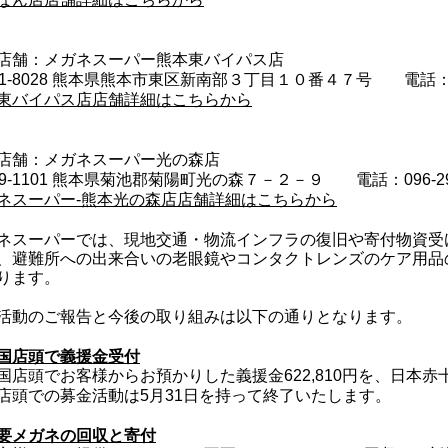
店舗：メガネスーパー熊本東バイパス店
61-8028 熊本県熊本市東区新南部３丁目１０番４７号 電話：096
東バイパス店店舗詳細はこちらから
店舗：メガネスーパー光の森店
69-1101 熊本県菊池郡菊陽町光の森７－２－９ 電話：096-292
ネスーパー-熊本光の森店店舗詳細はこちらから
ネスーパーでは、現地交通・物流インフラの復旧や寄付物資受
、避難所への出来合いの老眼鏡やコンタクトレンズのケア用品
ります。
活動のご報告と今後の取り組みは以下の通りとなります。
国店頭で義援金受付
店頭でお客様からお預かりした義援金622,810円を、日本
店頭での募金活動は5月31日を持って終了いたします。
要メガネの回収と寄付