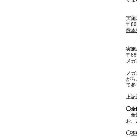
実施
〒8
熊本
実施
〒8
メガ
メガ
がら
て参
上記
◯
全
全国
お、
◯
不