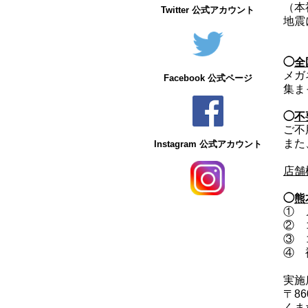
（本
Twitter 公式アカウント
地震
◯
全
メガ
Facebook 公式ページ
集ま
◯
不
ご不
また
Instagram 公式アカウント
店舗
◯
熊
① 
② 
③ 
④ 
実施
〒8
くま