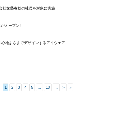
会社文藝春秋の社員を対象に実施
がオープン!
の心地よさまでデザインするアイウェア
1
2
3
4
5
...
10
...
>
»