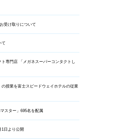
のお受け取りについて
いて
ト専⾨店 「メガネスーパーコンタクトし
」の授業を富士スピードウェイホテルの従業
anマスター」695名を配属
月1日より公開