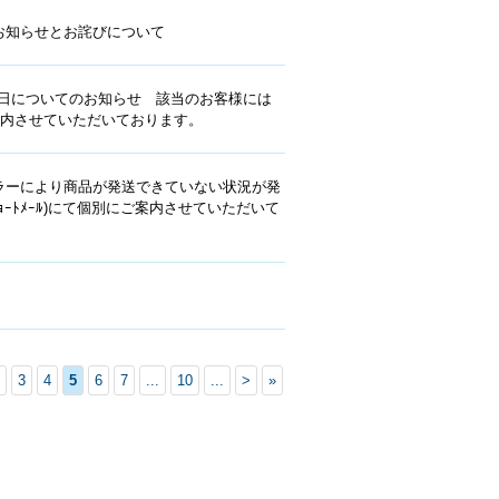
お知らせとお詫びについて
済日についてのお知らせ 該当のお客様には
にご案内させていただいております。
ラーにより商品が発送できていない状況が発
ｮｰﾄﾒｰﾙ)にて個別にご案内させていただいて
3
4
5
6
7
...
10
...
>
»