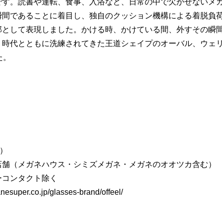
です。読書や運転、食事、入浴など、日常の中で欠かせないメ
瞬間であることに着目し、独自のクッション機構による着脱負
部として表現しました。かける時、かけている間、外すその瞬
時代とともに洗練されてきた王道シェイプのオーバル、ウェリ
た。
金）
店舗（メガネハウス・シミズメガネ・メガネのオオツカ含む）
ーコンタクト除く
esuper.co.jp/glasses-brand/offeel/