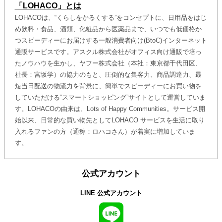
「LOHACO」とは
LOHACOは、“くらしをかるくする”をコンセプトに、日用品をはじ
め飲料・食品、酒類、化粧品から医薬品まで、いつでも低価格か
つスピーディーにお届けする一般消費者向け(BtoC)インターネット
通販サービスです。アスクル株式会社がオフィス向け通販で培っ
たノウハウを生かし、ヤフー株式会社（本社：東京都千代田区、
社長：宮坂学）の協力のもと、圧倒的な集客力、商品調達力、最
短当日配送の物流力を背景に、簡単でスピーディーにお買い物を
していただける“スマートショッピング”サイトとして運営していま
す。LOHACOの由来は、Lots of Happy Communities。サービス開
始以来、日常的な買い物先としてLOHACO サービスを生活に取り
入れるファンの方（通称：ロハコさん）が着実に増加していま
す。
公式アカウント
LINE 公式アカウント