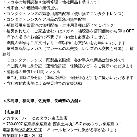
・メガネの無料調整＆無料修理（他社商品も承ります）
・出来合いの老眼鏡の無償提供
・コンタクトレンズの緊急用無料配布（使い捨てコンタクトレンズ）
・コンタクトレンズケア用品の緊急用無料配布
・補聴器用空気電池の無料配布（ご使用器種に応じて１パック）
・被災された方（ご家族含む）はメガネ・補聴器を店頭価格から50％OFF
※その場でのお会計は不要です（内金も必要ありません）
※購入金額はご注文日より１年以内にお支払いをお願いいたします
※対象商品はメガネ（フレームのみ交換、レンズのみ交換も可能）、補
聴器
※コンタクトレンズ、既製品老眼鏡、各お手入れ用品は対象外です
※ご購入時に身分証（運転免許証、保険証など）をご提示いただきます
・補聴器の無償1ヶ月間レンタル
※ご利用時に身分証（運転免許証、保険証など）をご提示いただきます
・当社移動式店舗による被災地での支援活動
＜広島県、福岡県、佐賀県、長崎県の店舗＞
【広島県】
メガネスーパー ゆめタウン東広島店
〒739-0007 広島県東広島市 西条土与丸1-5-7 ゆめタウン東広島３Ｆ
電話番号
082-493-8110
※コールセンターに繋がる事があります
営業時間10:00～20:00