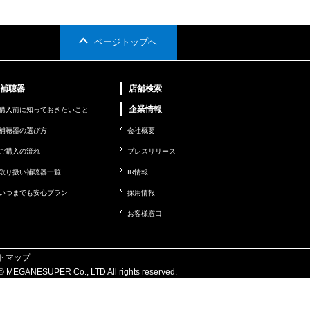
ページトップへ
補聴器
店舗検索
企業情報
購入前に知っておきたいこと
補聴器の選び方
会社概要
ご購入の流れ
プレスリリース
取り扱い補聴器一覧
IR情報
いつまでも安心プラン
採用情報
お客様窓口
トマップ
 © MEGANESUPER Co., LTD All rights reserved.