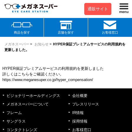
通販サイト
商品を探す
店舗を探す
お客様窓口
メガネスーパー
>
お知らせ
>
HYPER保証プレミアムサービスの利用規約を
更新しました。
HYPER保証プレミアムサービスの利用規約を更新しました
詳しくはこちらをご確認ください。
https://www.meganesuper.co.jp/hyper_compensation/
ビジョナリーホールディングス
会社概要
メガネスーパーについて
プレスリリース
フレーム
IR情報
サングラス
採用情報
コンタクトレンズ
お客様窓口