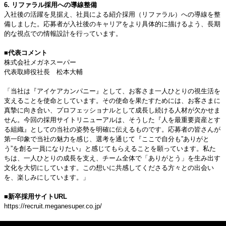
6. リファラル採用への導線整備
入社後の活躍を見据え、社員による紹介採用（リファラル）への導線を整
備しました。応募者が入社後のキャリアをより具体的に描けるよう、長期
的な視点での情報設計を行っています。
■代表コメント
株式会社メガネスーパー
代表取締役社長 松本大輔
「当社は『アイケアカンパニー』として、お客さま一人ひとりの視生活を
支えることを使命としています。その使命を果たすためには、お客さまに
真摯に向き合い、プロフェッショナルとして成長し続ける人材が欠かせま
せん。今回の採用サイトリニューアルは、そうした『人を最重要資産とす
る組織』としての当社の姿勢を明確に伝えるものです。応募者の皆さんが
第一印象で当社の魅力を感じ、選考を通じて『ここで自分も”ありがと
う”を創る一員になりたい』と感じてもらえることを願っています。私た
ちは、一人ひとりの成長を支え、チーム全体で「ありがとう」を生み出す
文化を大切にしています。この想いに共感してくださる方々との出会い
を、楽しみにしています。」
■新卒採用サイトURL
https://recruit.meganesuper.co.jp/