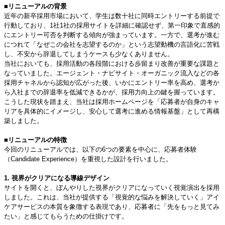
■リニューアルの背景
近年の新卒採用市場において、学生は数十社に同時エントリーする前提で
行動しており、1社1社の採用サイトを詳細に確認せず、第一印象で直感的
にエントリー可否を判断する傾向が強まっています。一方で、選考が進む
につれて「なぜこの会社を志望するのか」という志望動機の言語化に苦戦
し、不安から辞退してしまうケースも少なくありません。
当社においても、採用活動の各段階における歩留まり改善が重要な課題と
なっていました。エージェント・ナビサイト・オーガニック流入などの各
採用チャネルから認知が広がった後、いかにエントリー率を高め、選考か
ら入社までの辞退率を低減できるかが、採用力向上の鍵を握っています。
こうした現状を踏まえ、当社は採用ホームページを「応募者が自身のキャ
リアを具体的にイメージし、安心して選考に進める情報基盤」として再構
築しました。
■リニューアルの特徴
今回のリニューアルでは、以下の6つの要素を中心に、応募者体験
（Candidate Experience）を重視した設計を行いました。
1. 視界がクリアになる導線デザイン
サイトを開くと、ぼんやりした視界がクリアになっていく視覚演出を採用
しました。これは、当社が提供する「視覚的な悩みを解決していく」アイ
ケアサービスの本質を象徴する表現であり、応募者に「先をもっと見てみ
たい」と感じてもらうための仕掛けです。