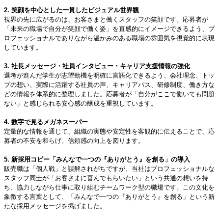
2. 笑顔を中心とした一貫したビジュアル世界観
視界の先に広がるのは、お客さまと働くスタッフの笑顔です。応募者が
「未来の職場で自分が笑顔で働く姿」を直感的にイメージできるよう、プ
ロフェッショナルでありながら温かみのある職場の雰囲気を視覚的に表現
しています。
3. 社長メッセージ・社員インタビュー・キャリア支援情報の強化
選考が進んだ学生が志望動機を明確に言語化できるよう、会社理念、トッ
プの想い、実際に活躍する社員の声、キャリアパス、研修制度、働き方な
どの情報を体系的に整理しました。応募者が「自分がここで働いても問題
ない」と感じられる安心感の醸成を重視しています。
4. 数字で見るメガネスーパー
定量的な情報を通じて、組織の実態や安定性を客観的に伝えることで、応
募者の不安を和らげ、信頼感の向上を図ります。
5. 新採用コピー「みんなで一つの『ありがとう』を創る」の導入
販売職は「個人戦」と誤解されがちですが、当社はプロフェッショナルな
スタッフ同士が「お客さまに喜んでもらいたい」という共通の想いを持
ち、協力しながら仕事に取り組むチームワーク型の職場です。この文化を
象徴する言葉として、「みんなで一つの『ありがとう』を創る」という新
たな採用メッセージを掲げました。