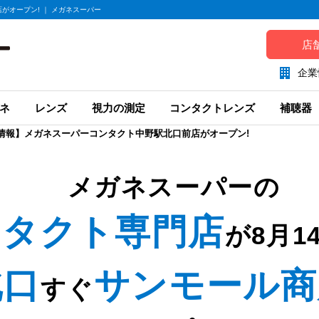
がオープン! ｜ メガネスーパー
店
企業
ネ
レンズ
視力の測定
コンタクトレンズ
補聴器
N情報】メガネスーパーコンタクト中野駅北口前店がオープン!
メガネスーパーの
ンタクト専門店
が8月1
北口
サンモール商
すぐ