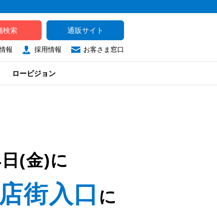
舗検索
通販サイト
情報
採用情報
お客さま窓口
ロービジョン
4日(金)に
店街入口
に