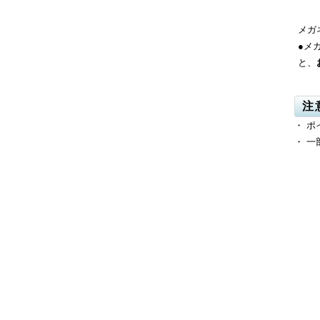
メガ
●
メ
と、
注
・ 
・ 