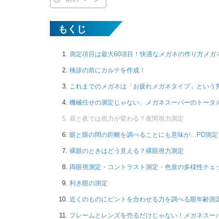
もくじ
測定項目は最大60項目！快適なメガネの作り方メガ
検診の前にカルテを作成！
これまでのメガネは「お疲れメガネタイプ」という
機械任せの測定じゃない、メガネスーパーのトータ
昼と夜では視力が変わる？夜間視力測定
眼と眼の間の距離を調べることにも意味が…PD測定
裸眼のときはどう見える？裸眼視力測定
両眼視測定・コントラスト測定・色覚の多様性チェ
利き眼の測定
近くのものにピントを合わせる力を調べる眼年齢測
フレームとレンズを売るだけじゃない！メガネスー