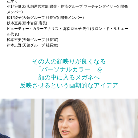
左から
小野谷健太(店舗運営本部 眼鏡・物流グループ マーチャンダイザー)( 開発
メンバー)
松野綾子(天領グループ 社長室)( 開発メンバー)
秋本直美(新小岩店 店長)
ビューティー・カラーアナリスト 海保麻里子 先生(サロン・ド・ルミエー
ル代表)
松本裕美(天領グループ 社長室)
岸本志野(天領グループ 社長室)
その人の顔映りが良くなる
「パーソナルカラー」を
顔の中に入るメガネへ
反映させるという画期的なアイデア