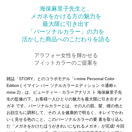
海保麻里子先生と、
メガネをかける方の魅力を
最大限に引き出す
「パーソナルカラー」の力を
活かした商品へのこだわりを語る
アラフォー女性を輝かせる
フィットカラーのご提案を
雑誌「STORY」とのコラボモデル「i-mine Personal Color
Edition ( イマイン パー ソナルカラーエディション ※通称:i-
mine 2)」は、ビューティー・カラーアナリス ト 海保麻里子先
生の監修の下、お客様一人ひとりの魅力を最大限に引き出すメ
ガネ です。パーソナルカラーとは、その人の肌、髪、瞳の色と
お顔立ちに調和して、その 人を健康的で明るく、キレイでかわ
いく見せる色のこと。このパーソナルカラーの要 素を取り込ん
だ「メガネをかけたほうがきれいになれるメガネ」が完成! 今回