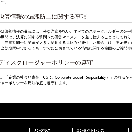
ます。
．決算情報の漏洩防止に関する事項
では決算情報の漏洩には十分な注意を払い、すべてのステークホルダーの公平
の期間は、決算に関する質問への回答やコメントを差し控えることとしており
し、当該期間中に業績が大きく変動する見込みが発生した場合には、開示規則
、当該期間中であっても、すでに公表されている情報に関する範囲のご質問等
．ディスクロージャーポリシーの遵守
、「企業の社会的責任（CSR：Corporate Social Resposibility
ジャーポリシーを周知徹底し遵守します。
サングラス
コンタクトレンズ