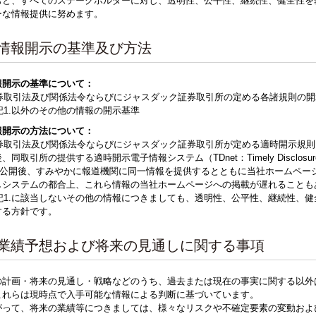
もと、すべてのステークホルダーに対し、透明性、公平性、継続性、健全性を
ーな情報提供に努めます。
．情報開示の基準及び方法
報開示の基準について：
 証券取引法及び関係法令ならびにジャスダック証券取引所の定める各諸規則の
上記1.以外のその他の情報の開示基準
報開示の方法について：
 証券取引法及び関係法令ならびにジャスダック証券取引所が定める適時開示規
、同取引所の提供する適時開示電子情報システム（TDnet：Timely Disclosu
net公開後、すみやかに報道機関に同一情報を提供するとともに当社ホームペー
しシステムの都合上、これら情報の当社ホームページへの掲載が遅れることも
 上記1.に該当しないその他の情報につきましても、透明性、公平性、継続性、
する方針です。
．業績予想および将来の見通しに関する事項
の計画・将来の見通し・戦略などのうち、過去または現在の事実に関する以外
これらは現時点で入手可能な情報による判断に基づいています。
がって、将来の業績等につきましては、様々なリスクや不確定要素の変動およ