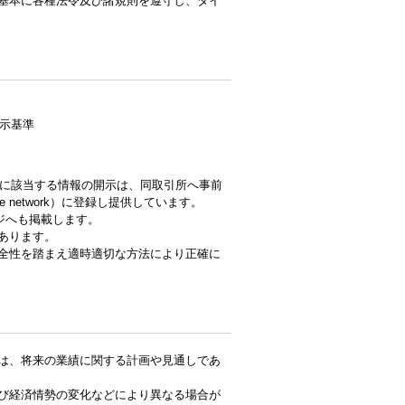
基本に各種法令及び諸規則を遵守し、タイ
開示基準
則に該当する情報の開示は、同取引所へ事前
re network）に登録し提供しています。
ジへも掲載します。
あります。
健全性を踏まえ適時適切な方法により正確に
は、将来の業績に関する計画や見通しであ
び経済情勢の変化などにより異なる場合が