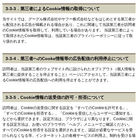
3-3-3．第三者によるCookie情報の取得について
当サイトでは、グーグル株式会社やヤフー株式会社などをはじめとする第三者か
ら配信される広告が掲載される場合があり、これに関連して当該第三者が訪問者
のCookie情報等を取得して、利用している場合があります。 当該第三者によっ
て取得されたCookie情報等は、当該第三者のプライバシーポリシーに従って取
り扱われます。
3-3-4．第三者へのCooke情報等の広告配信の利用停止について
訪問者は、当該第三者のウェブサイト内に設けられたオプトアウト（個人情報を
第三者に提供することを停止すること）ページにアクセスして、当該第三者によ
るCookie情報等の広告配信への利用を停止することができます。
3-3-5．Cookie情報の送受信の許可・拒否について
訪問者は、Cookieの送受信に関する設定を「すべてのCookieを許可する」、
「すべてのCookieを拒否する」、「Cookieを受信したらユーザーに通知する」
などから選択できます。設定方法は、ブラウザにより異なります。Cookieに関
する設定方法は、お使いのブラウザの「ヘルプ」メニューでご確認ください。
すべてのCookieを拒否する設定を選択されますと、認証が必要なサービスを受
けられなくなる等、インターネット上の各種サービスの利用上、制約を受ける場