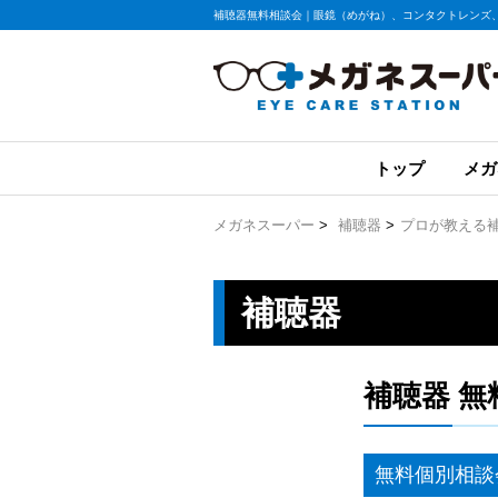
補聴器無料相談会｜眼鏡（めがね）、コンタクトレンズ
トップ
メガ
メガネスーパー
>
補聴器
>
プロが教える
補聴器
補聴器 無
無料個別相談