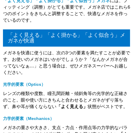
「よく見える」「よく掛かる」「よく似合う」メガネ
には、フ
ィッティング（調整）がとても重要です。メガネ店ではこれら6
つのポイントをきちんと調整することで、快適なメガネを作っ
ているのです。
「よく見える」「よく掛かる」「よく似合う」メ
ガネが快適
メガネを快適に使うには、次の3つの要素を満たすことが必要で
す。お使いのメガネはいかがでしょうか？「なんかメガネが合
ってないなぁ…」と思う場合は、ぜひメガネスーパーへお越し
ください。
光学的要素（Optics）
レンズの種類や度数、瞳孔間距離・傾斜角等の光学的な正確さ
のこと。眼や使い方にきちんと合わせるとメガネがずり落ち
ず、鼻や耳が痛くならない
「よく見える」
状態がベストです。
力学的要素（Mechanics）
メガネの重さや大きさ、支点・力点・作用点等の力学的なバラ